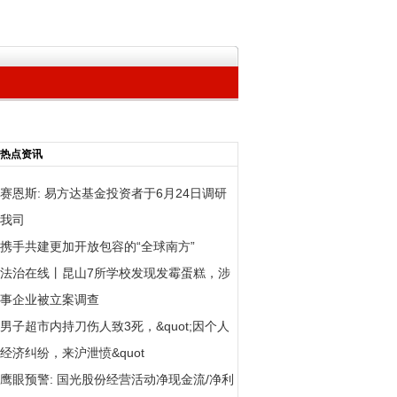
热点资讯
赛恩斯: 易方达基金投资者于6月24日调研
我司
携手共建更加开放包容的“全球南方”
法治在线丨昆山7所学校发现发霉蛋糕，涉
事企业被立案调查
男子超市内持刀伤人致3死，&quot;因个人
经济纠纷，来沪泄愤&quot
鹰眼预警: 国光股份经营活动净现金流/净利