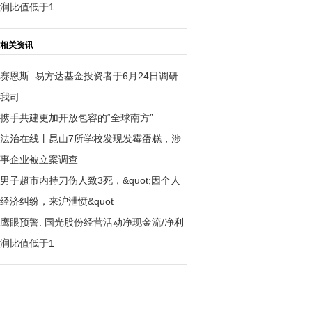
润比值低于1
相关资讯
赛恩斯: 易方达基金投资者于6月24日调研
我司
携手共建更加开放包容的“全球南方”
法治在线丨昆山7所学校发现发霉蛋糕，涉
事企业被立案调查
男子超市内持刀伤人致3死，&quot;因个人
经济纠纷，来沪泄愤&quot
鹰眼预警: 国光股份经营活动净现金流/净利
润比值低于1